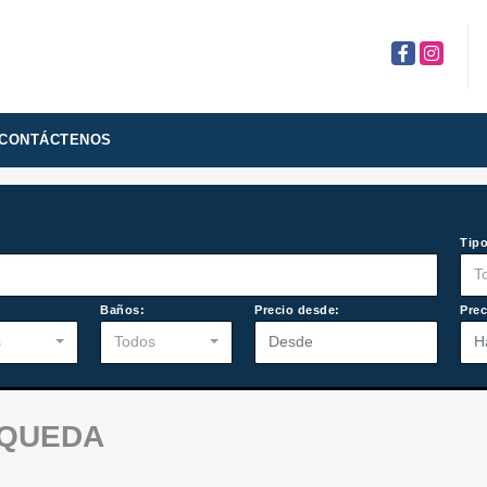
Facebook
Instagra
CONTÁCTENOS
Tipo
T
:
Baños:
Precio desde:
Prec
s
Todos
SQUEDA