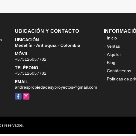
UBICACIÓN Y CONTACTO
INFORMACI
Inicio
s
UBICACIÓN
Medellín - Antioquia - Colombia
Ventas
MÓVIL
Alquiler
+573126057782
e
Blog
TELÉFONO
Contáctenos
+573126057782
Políticas de pr
EMAIL
andrespropiedadesyproyectos@gmail.com
Facebook
Instagram
hos reservados.