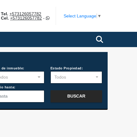
Tel.
+573126057782
m
Select Language
▼
Cel.
+573126057782
-
 de inmueble:
Estado Propiedad:
odos
Todos
io hasta:
BUSCAR