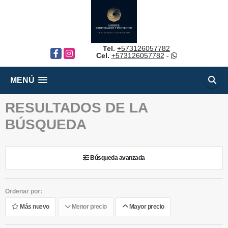
Tel.
+573126057782
Facebook
Instagram
Cel.
+573126057782
-
MENÚ
RESULTADOS DE LA
BÚSQUEDA
Búsqueda avanzada
Ordenar por:
Más nuevo
Menor precio
Mayor precio