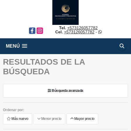
Tel.
+573126057782
Facebook
Instagram
Cel.
+573126057782
-
MENÚ
RESULTADOS DE LA
BÚSQUEDA
Búsqueda avanzada
Ordenar por:
Más nuevo
Menor precio
Mayor precio