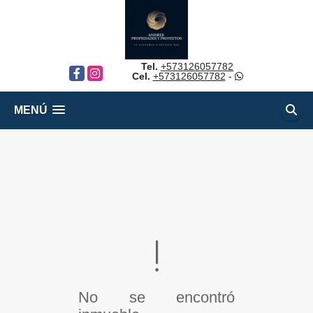
Tel.
+573126057782
Facebook
Instagram
Cel.
+573126057782
-
MENÚ
No se encontró