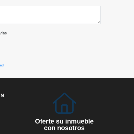
arias
dad
ÓN
Oferte su inmueble
con nosotros