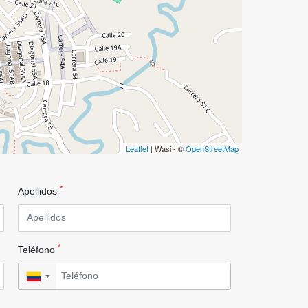
Leaflet
| Wasi - ©
OpenStreetMap
*
Apellidos
*
Teléfono
▼