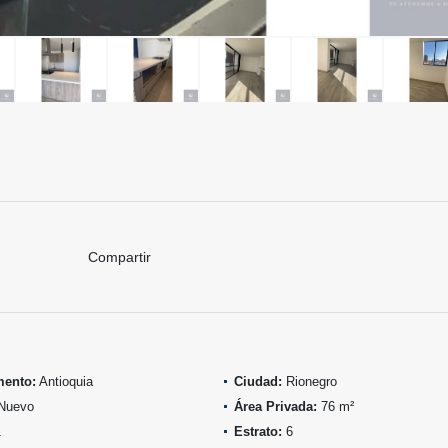
Compartir
mento:
Antioquia
Ciudad:
Rionegro
Nuevo
Área Privada:
76 m²
1
Estrato:
6