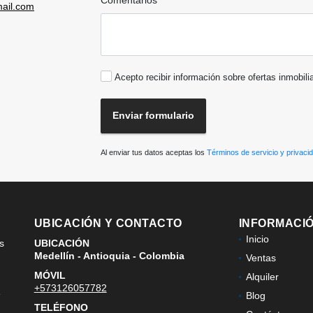
ail.com
Acepto recibir información sobre ofertas inmobili
Enviar formulario
Al enviar tus datos aceptas los
Términos de servicio y privaci
UBICACIÓN Y CONTACTO
INFORMACI
Inicio
s
UBICACIÓN
Medellín - Antioquia - Colombia
Ventas
MÓVIL
Alquiler
+573126057782
e
Blog
TELÉFONO