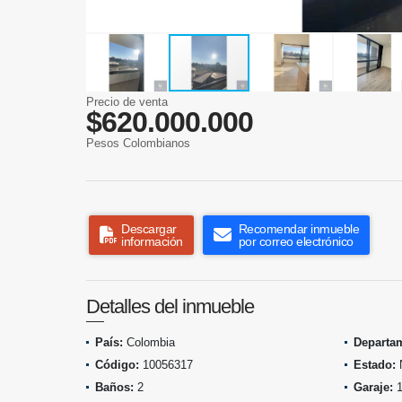
Precio de venta
$620.000.000
Pesos Colombianos
Descargar
Recomendar inmueble
información
por correo electrónico
Detalles del inmueble
País:
Colombia
Departa
Código:
10056317
Estado:
Baños:
2
Garaje: