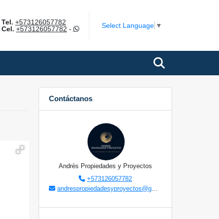
Tel.
+573126057782
m
Select Language
▼
Cel.
+573126057782
-
Contáctanos
Andrés Propiedades y Proyectos
+573126057782
andrespropiedadesyproyectos@gmail.com