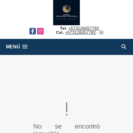
Tel.
+573126057782
Facebook
Instagram
Cel.
+573126057782
-
MENÚ
No se encontró